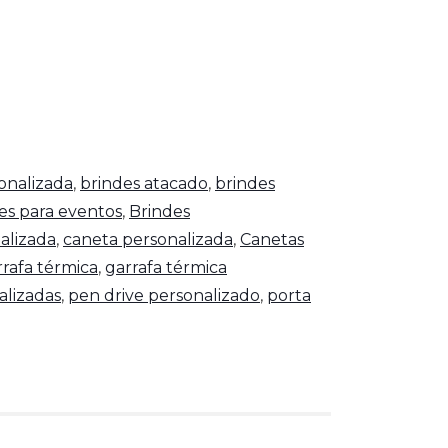
onalizada
,
brindes atacado
,
brindes
es para eventos
,
Brindes
alizada
,
caneta personalizada
,
Canetas
rrafa térmica
,
garrafa térmica
alizadas
,
pen drive personalizado
,
porta