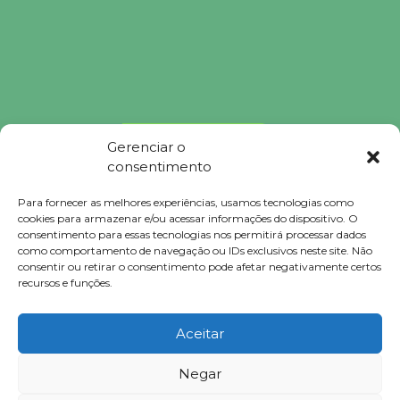
Gerenciar o
consentimento
Para fornecer as melhores experiências, usamos tecnologias como
Brindes Personalizados
cookies para armazenar e/ou acessar informações do dispositivo. O
Brindes Personalizados SP
consentimento para essas tecnologias nos permitirá processar dados
Brindes Corporativos
como comportamento de navegação ou IDs exclusivos neste site. Não
Brindes Corporativos SP
consentir ou retirar o consentimento pode afetar negativamente certos
Brindes Promocionais
recursos e funções.
Brindes para Clientes
Brindes Ecológicos
Brindes Executivos
Aceitar
Brindes Populares
Negar