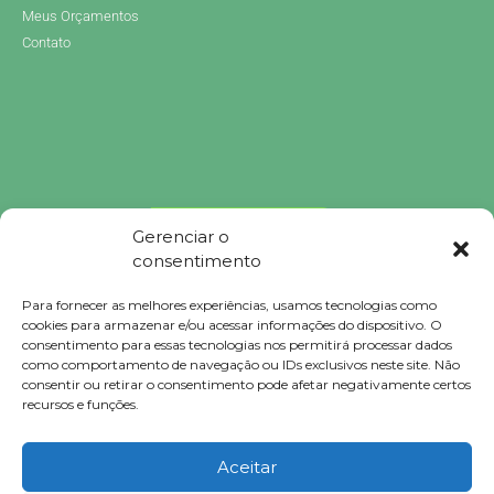
Meus Orçamentos
Contato
Gerenciar o
consentimento
Para fornecer as melhores experiências, usamos tecnologias como
Brindes Personalizados
cookies para armazenar e/ou acessar informações do dispositivo. O
Brindes Personalizados SP
consentimento para essas tecnologias nos permitirá processar dados
Brindes Corporativos
como comportamento de navegação ou IDs exclusivos neste site. Não
Brindes Corporativos SP
consentir ou retirar o consentimento pode afetar negativamente certos
Brindes Promocionais
recursos e funções.
Brindes para Clientes
Brindes Ecológicos
Brindes Executivos
Aceitar
Brindes Populares