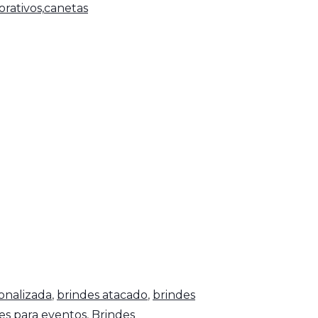
rativos,
canetas
onalizada
,
brindes atacado
,
brindes
es para eventos
,
Brindes