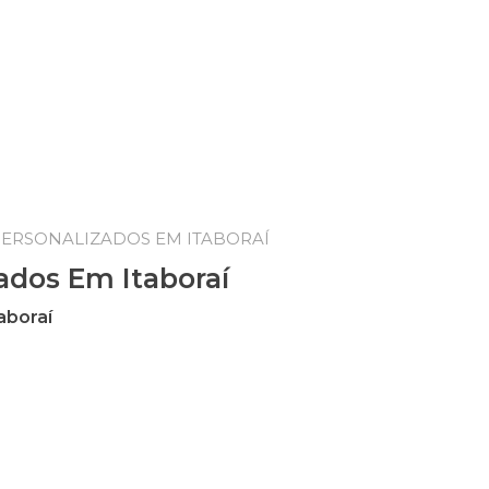
PERSONALIZADOS EM ITABORAÍ
ados Em Itaboraí
aboraí
boraí quantidade