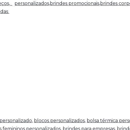
reços,
personalizados,brindes promocionais,brindes corpo
adas
personalizado
,
blocos personalizados
,
bolsa térmica pers
s femininos personalizados
,
brindes para empresas
,
brind