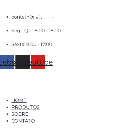
(11) 96489-3750
contato@falconibrindes.com.br
Seg - Qui: 8:00 - 18:00
Sexta: 8:00 - 17:00
cebook
Instagram
Youtube
HOME
PRODUTOS
SOBRE
CONTATO