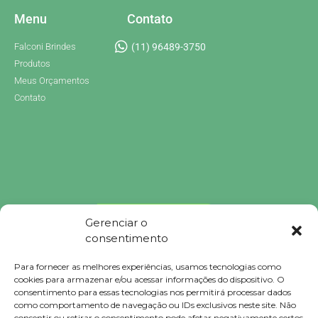
Menu
Contato
Falconi Brindes
(11) 96489-3750
Produtos
Meus Orçamentos
Contato
Gerenciar o
consentimento
Para fornecer as melhores experiências, usamos tecnologias como
Brindes Personalizados
cookies para armazenar e/ou acessar informações do dispositivo. O
Brindes Personalizados SP
consentimento para essas tecnologias nos permitirá processar dados
Brindes Corporativos
como comportamento de navegação ou IDs exclusivos neste site. Não
Brindes Corporativos SP
consentir ou retirar o consentimento pode afetar negativamente certos