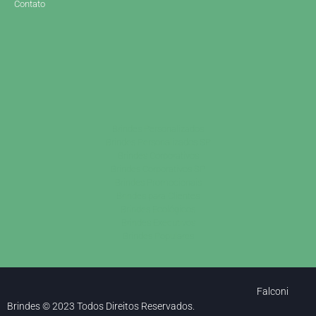
Contato
Brindes Personalizados
Brindes Personalizados SP
Brindes Corporativos
Brindes Corporativos SP
Brindes Promocionais
Brindes para Clientes
Brindes Ecológicos
Brindes Executivos
Brindes Populares
Falconi
Brindes © 2023 Todos Direitos Reservados.