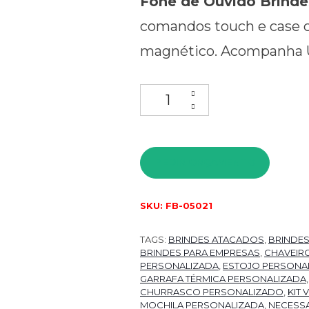
Fone de Ouvido Brinde
comandos touch e case 
magnético. Acompanha 
PEDIR ORÇAMENTO
SKU:
FB-05021
TAGS:
BRINDES ATACADOS
,
BRINDE
BRINDES PARA EMPRESAS
,
CHAVEIR
PERSONALIZADA
,
ESTOJO PERSONA
GARRAFA TÉRMICA PERSONALIZADA
CHURRASCO PERSONALIZADO
,
KIT
MOCHILA PERSONALIZADA
,
NECESSA