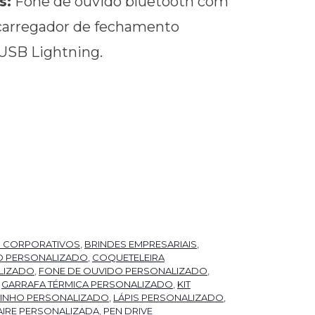
s:
Fone de ouvido bluetooth com
carregador de fechamento
USB Lightning.
S CORPORATIVOS
,
BRINDES EMPRESARIAIS
,
O PERSONALIZADO
,
COQUETELEIRA
LIZADO
,
FONE DE OUVIDO PERSONALIZADO
,
,
GARRAFA TÉRMICA PERSONALIZADO
,
KIT
 VINHO PERSONALIZADO
,
LÁPIS PERSONALIZADO
,
IRE PERSONALIZADA
,
PEN DRIVE