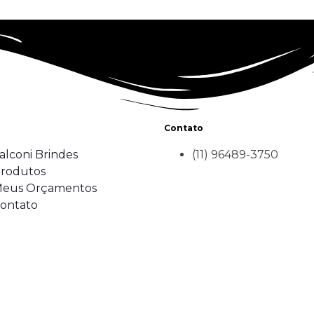
Contato
alconi Brindes
(11) 96489-3750
rodutos
eus Orçamentos
ontato