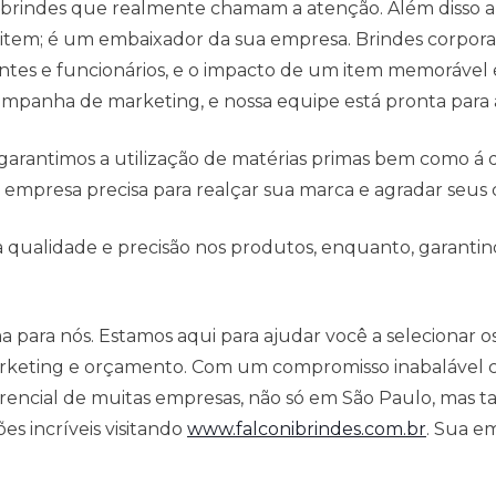
m brindes que realmente chamam a atenção. Além disso 
item; é um embaixador da sua empresa. Brindes corpor
ientes e funcionários, e o impacto de um item memorável 
ampanha de marketing, e nossa equipe está pronta para 
arantimos a utilização de matérias primas bem como á
 empresa precisa para realçar sua marca e agradar seus c
qualidade e precisão nos produtos, enquanto, garantind
ima para nós. Estamos aqui para ajudar você a seleciona
rketing e orçamento. Com um compromisso inabalável c
erencial de muitas empresas, não só em São Paulo, mas 
s incríveis visitando
www.falconibrindes.com.br
. Sua e