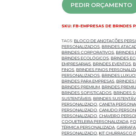
PEDIR ORÇAMENTO
SKU:
FB-EMPRESAS DE BRINDES 
TAGS:
BLOCO DE ANOTAÇÕES PERS
PERSONALIZADOS
,
BRINDES ATACA
BRINDES CORPORATIVOS
,
BRINDES 
BRINDES ECOLÓGICOS
,
BRINDES E
EMPRESARIAIS
,
BRINDES EVENTOS
,
B
FINOS
,
BRINDES FINOS PERSONALI
PERSONALIZADOS
,
BRINDES LUXU
BRINDES PARA EMPRESAS
,
BRINDES
BRINDES PREMIUM
,
BRINDES PREMI
BRINDES SOFISTICADOS
,
BRINDES 
SUSTENTÁVEIS
,
BRINDES SUSTENTÁV
PERSONALIZADO
,
CANETA PERSONA
PERSONALIZADO
,
CANUDO PERSON
PERSONALIZADO
,
CHAVEIRO PERSO
COQUETELEIRA PERSONALIZADA
,
FO
TÉRMICA PERSONALIZADA
,
GARRAFA
PERSONALIZADO
,
KIT CHURRASCO 