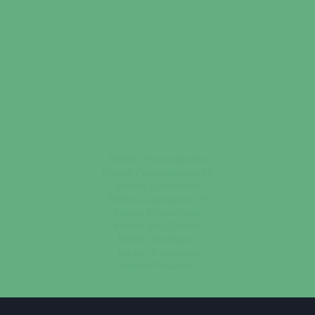
Brindes Personalizados
Brindes Personalizados SP
Brindes Corporativos
Brindes Corporativos SP
Brindes Promocionais
Brindes para Clientes
Brindes Ecológicos
Brindes Executivos
Brindes Populares