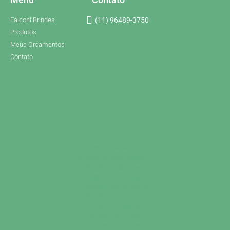
Falconi Brindes
(11) 96489-3750
Produtos
Meus Orçamentos
Contato
Brindes Personalizados
Brindes Personalizados SP
Brindes Corporativos
Brindes Corporativos SP
Brindes Promocionais
Brindes para Clientes
Brindes Ecológicos
Brindes Executivos
Brindes Populares