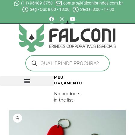
(11) 96489-3750
contato@falconibrindes.com.br
Seg - Qui: 8:00 - 18:00
Sexta: 8:00 - 17:00
MEU
ORÇAMENTO
No products
in the list
🔍