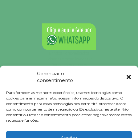
Brindes Personalizados
Brindes Personalizados SP
Brindes Corporativos
Brindes Corporativos SP
Gerenciar o
Brindes Promocionais
consentimento
Brindes para Clientes
Brindes Ecológicos
Para fornecer as melhores experiências, usamos tecnologias como
Brindes Executivos
cookies para armazenar e/ou acessar informações do dispositivo. O
Brindes Populares
consentimento para essas tecnologias nos permitirá processar dados
como comportamento de navegação ou IDs exclusivos neste site. Não
consentir ou retirar o consentimento pode afetar negativamente certos
recursos e funções.
Falconi
Brindes © 2023 Todos Direitos Reservados.
Aceitar