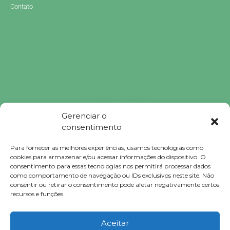
Contato
Brindes Personalizados
Brindes Personalizados SP
Gerenciar o
Brindes Corporativos
consentimento
Brindes Corporativos SP
Brindes Promocionais
Brindes para Clientes
Para fornecer as melhores experiências, usamos tecnologias como
Brindes Ecológicos
cookies para armazenar e/ou acessar informações do dispositivo. O
Brindes Executivos
consentimento para essas tecnologias nos permitirá processar dados
como comportamento de navegação ou IDs exclusivos neste site. Não
Brindes Populares
consentir ou retirar o consentimento pode afetar negativamente certos
recursos e funções.
Falconi
Aceitar
Brindes © 2023 Todos Direitos Reservados.