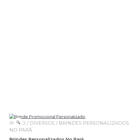
INÍCIO
🔍
/
DIVERSOS
/ BRINDES PERSONALIZADOS
NO PARÁ
Brindes Personalizados No Pará