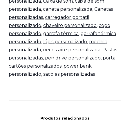
personalizada
,
Caixa de som
,
caixa de som
personalizada
,
caneta personalizada
,
Canetas
personalizadas
,
carregador portatil
personalizado
,
chaveiro personalizado
,
copo
personalizado
,
garrafa térmica
,
garrafa térmica
personalizado
,
lápis personalizado
,
mochila
personalizada
,
necessaire personalizada
,
Pastas
personalizadas
,
pen drive personalizado
,
porta
cartões personalizados
,
power bank
personalizado
,
sacolas personalizadas
Produtos relacionados