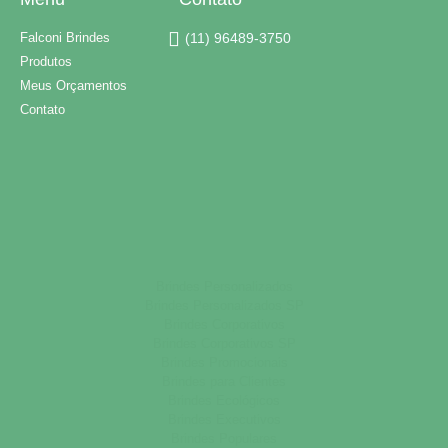
Falconi Brindes
(11) 96489-3750
Produtos
Meus Orçamentos
Contato
Brindes Personalizados
Brindes Personalizados SP
Brindes Corporativos
Brindes Corporativos SP
Brindes Promocionais
Brindes para Clientes
Brindes Ecológicos
Brindes Executivos
Brindes Populares