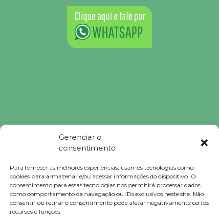
Brindes Personalizados
Brindes Personalizados SP
Brindes Corporativos
Brindes Corporativos SP
Brindes Promocionais
Brindes para Clientes
Brindes Ecológicos
Brindes Executivos
Brindes Populares
Gerenciar o
consentimento
Falconi
Para fornecer as melhores experiências, usamos tecnologias como
Brindes © 2023 Todos Direitos Reservados.
cookies para armazenar e/ou acessar informações do dispositivo. O
consentimento para essas tecnologias nos permitirá processar dados
como comportamento de navegação ou IDs exclusivos neste site. Não
consentir ou retirar o consentimento pode afetar negativamente certos
recursos e funções.
Compre agora e economize !