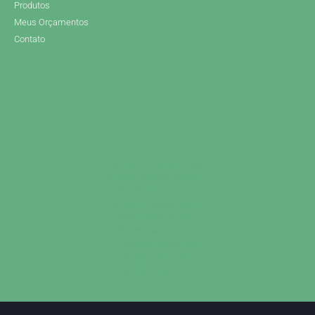
Produtos
Meus Orçamentos
Contato
Brindes Personalizados
Brindes Personalizados SP
Brindes Corporativos
Brindes Corporativos SP
Brindes Promocionais
Brindes para Clientes
Brindes Ecológicos
Brindes Executivos
Brindes Populares