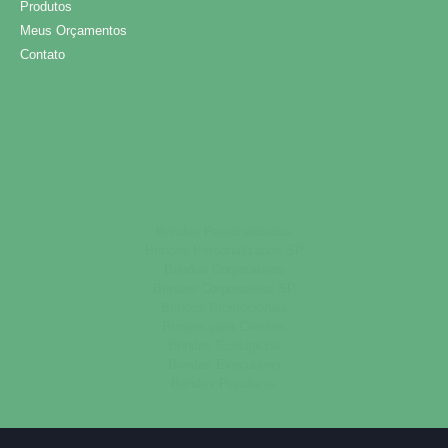
Produtos
Meus Orçamentos
Contato
Brindes Personalizados
Brindes Personalizados SP
Brindes Corporativos
Brindes Corporativos SP
Brindes Promocionais
Brindes para Clientes
Brindes Ecológicos
Brindes Executivos
Brindes Populares