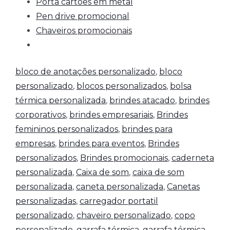
Porta cartões em metal
Pen drive promocional
Chaveiros promocionais
bloco de anotações personalizado
,
bloco
personalizado
,
blocos personalizados
,
bolsa
térmica personalizada
,
brindes atacado
,
brindes
corporativos
,
brindes empresariais
,
Brindes
femininos personalizados
,
brindes para
empresas
,
brindes para eventos
,
Brindes
personalizados
,
Brindes promocionais
,
caderneta
personalizada
,
Caixa de som
,
caixa de som
personalizada
,
caneta personalizada
,
Canetas
personalizadas
,
carregador portatil
personalizado
,
chaveiro personalizado
,
copo
personalizado
,
garrafa térmica
,
garrafa térmica