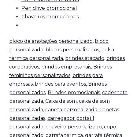
Pen drive promocional
Chaveiros promocionais
bloco de anotações personalizado
,
bloco
personalizado
,
blocos personalizados
,
bolsa
térmica personalizada
,
brindes atacado
,
brindes
corporativos
,
brindes empresariais
,
Brindes
femininos personalizados
,
brindes para
empresas
,
brindes para eventos
,
Brindes
personalizados
,
Brindes promocionais
,
caderneta
personalizada
,
Caixa de som
,
caixa de som
personalizada
,
caneta personalizada
,
Canetas
personalizadas
,
carregador portatil
personalizado
,
chaveiro personalizado
,
copo
personalizado
,
garrafa térmica
,
garrafa térmica