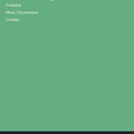
Produtos
Meus Orçamentos
Contato
Brindes Personalizados
Brindes Personalizados SP
Brindes Corporativos
Brindes Corporativos SP
Brindes Promocionais
Brindes para Clientes
Brindes Ecológicos
Brindes Executivos
Brindes Populares