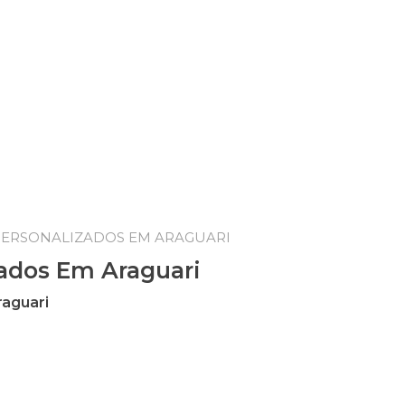
PERSONALIZADOS EM ARAGUARI
zados Em Araguari
raguari
aguari quantidade