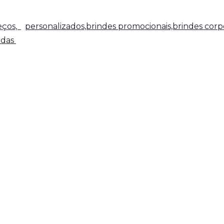
reços,
personalizados,brindes promocionais,brindes corpo
adas