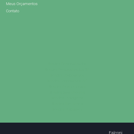
Meus Orçamentos
Contato
Brindes Personalizados
Brindes Personalizados SP
Brindes Corporativos
Brindes Corporativos SP
Brindes Promocionais
Brindes para Clientes
Brindes Ecológicos
Brindes Executivos
Brindes Populares
Falconi