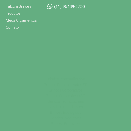
Falconi Brindes
(11) 96489-3750
Produtos
Meus Orçamentos
Contato
Brindes Personalizados
Brindes Personalizados SP
Brindes Corporativos
Brindes Corporativos SP
Brindes Promocionais
Brindes para Clientes
Brindes Ecológicos
Brindes Executivos
Brindes Populares