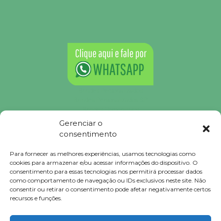
Brindes Personalizados
Brindes Personalizados SP
Brindes Corporativos
Brindes Corporativos SP
Gerenciar o
Brindes Promocionais
consentimento
Brindes para Clientes
Brindes Ecológicos
Para fornecer as melhores experiências, usamos tecnologias como
Brindes Executivos
cookies para armazenar e/ou acessar informações do dispositivo. O
Brindes Populares
consentimento para essas tecnologias nos permitirá processar dados
como comportamento de navegação ou IDs exclusivos neste site. Não
consentir ou retirar o consentimento pode afetar negativamente certos
recursos e funções.
Falconi
Brindes © 2023 Todos Direitos Reservados.