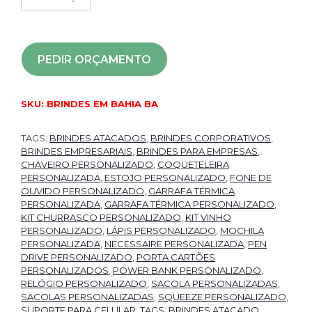
PEDIR ORÇAMENTO
SKU:
BRINDES EM BAHIA BA
TAGS:
BRINDES ATACADOS
,
BRINDES CORPORATIVOS
,
BRINDES EMPRESARIAIS
,
BRINDES PARA EMPRESAS
,
CHAVEIRO PERSONALIZADO
,
COQUETELEIRA
PERSONALIZADA
,
ESTOJO PERSONALIZADO
,
FONE DE
OUVIDO PERSONALIZADO
,
GARRAFA TÉRMICA
PERSONALIZADA
,
GARRAFA TÉRMICA PERSONALIZADO
,
KIT CHURRASCO PERSONALIZADO
,
KIT VINHO
PERSONALIZADO
,
LÁPIS PERSONALIZADO
,
MOCHILA
PERSONALIZADA
,
NECESSAIRE PERSONALIZADA
,
PEN
DRIVE PERSONALIZADO
,
PORTA CARTÕES
PERSONALIZADOS
,
POWER BANK PERSONALIZADO
,
RELÓGIO PERSONALIZADO
,
SACOLA PERSONALIZADAS
,
SACOLAS PERSONALIZADAS
,
SQUEEZE PERSONALIZADO
,
SUPORTE PARA CELULAR
,
TAGS: BRINDES ATACADO
,