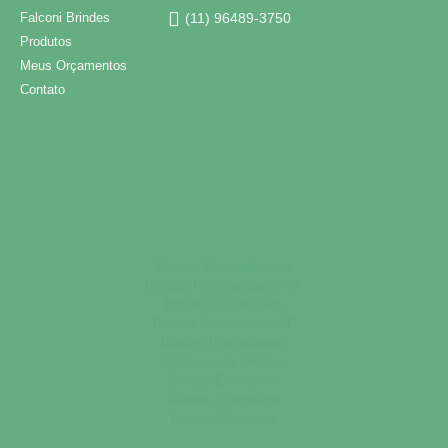
Falconi Brindes
(11) 96489-3750
Produtos
Meus Orçamentos
Contato
Brindes Personalizados
Brindes Personalizados SP
Brindes Corporativos
Brindes Corporativos SP
Brindes Promocionais
Brindes para Clientes
Brindes Ecológicos
Brindes Executivos
Brindes Populares