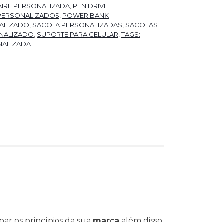
IRE PERSONALIZADA
,
PEN DRIVE
PERSONALIZADOS
,
POWER BANK
ALIZADO
,
SACOLA PERSONALIZADAS
,
SACOLAS
NALIZADO
,
SUPORTE PARA CELULAR
,
TAGS:
NALIZADA
ar os princípios da sua
marca
além disso