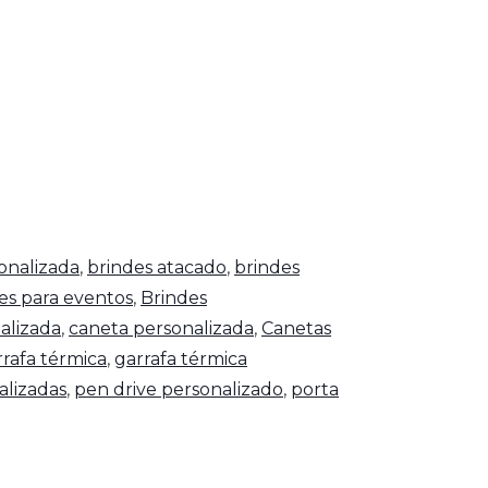
onalizada
,
brindes atacado
,
brindes
es para eventos
,
Brindes
alizada
,
caneta personalizada
,
Canetas
rrafa térmica
,
garrafa térmica
alizadas
,
pen drive personalizado
,
porta