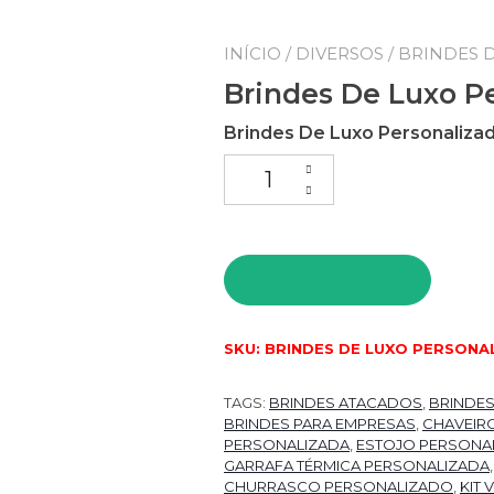
INÍCIO
/
DIVERSOS
/ BRINDES 
Brindes De Luxo P
Brindes De Luxo Personaliza
PEDIR ORÇAMENTO
SKU:
BRINDES DE LUXO PERSONA
TAGS:
BRINDES ATACADOS
,
BRINDE
BRINDES PARA EMPRESAS
,
CHAVEIR
PERSONALIZADA
,
ESTOJO PERSONA
GARRAFA TÉRMICA PERSONALIZADA
CHURRASCO PERSONALIZADO
,
KIT