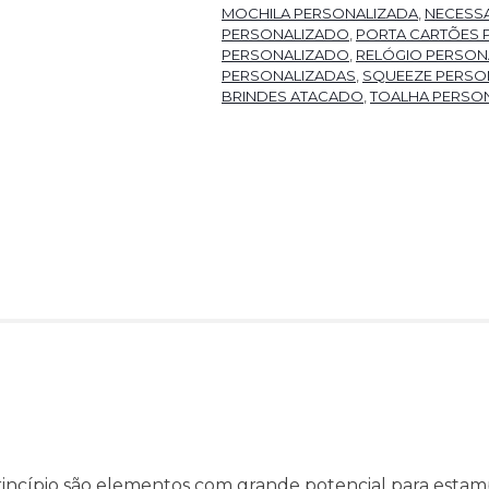
MOCHILA PERSONALIZADA
,
NECESSA
PERSONALIZADO
,
PORTA CARTÕES 
PERSONALIZADO
,
RELÓGIO PERSON
PERSONALIZADAS
,
SQUEEZE PERSO
BRINDES ATACADO
,
TOALHA PERSO
incípio são elementos com grande potencial para estamp