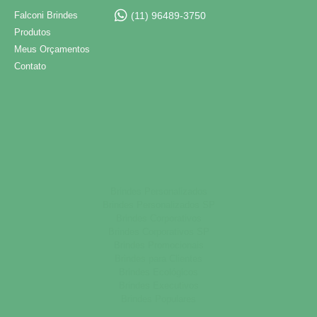
Falconi Brindes
(11) 96489-3750
Produtos
Meus Orçamentos
Contato
Brindes Personalizados
Brindes Personalizados SP
Brindes Corporativos
Brindes Corporativos SP
Brindes Promocionais
Brindes para Clientes
Brindes Ecológicos
Brindes Executivos
Brindes Populares