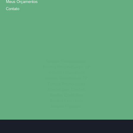
Meus Orçamentos
Contato
Brindes Personalizados
Brindes Personalizados SP
Brindes Corporativos
Brindes Corporativos SP
Brindes Promocionais
Brindes para Clientes
Brindes Ecológicos
Brindes Executivos
Brindes Populares