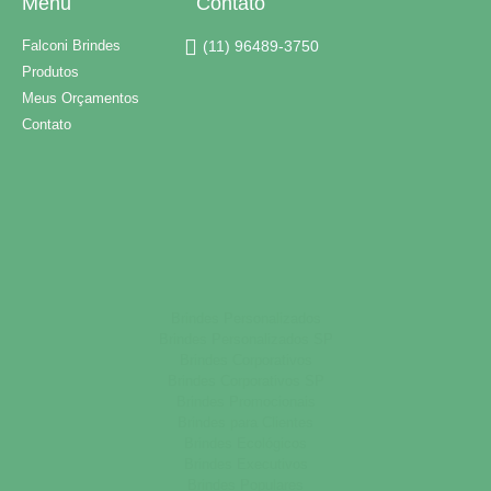
Menu
Contato
Falconi Brindes
(11) 96489-3750
Produtos
Meus Orçamentos
Contato
Brindes Personalizados
Brindes Personalizados SP
Brindes Corporativos
Brindes Corporativos SP
Brindes Promocionais
Brindes para Clientes
Brindes Ecológicos
Brindes Executivos
Brindes Populares