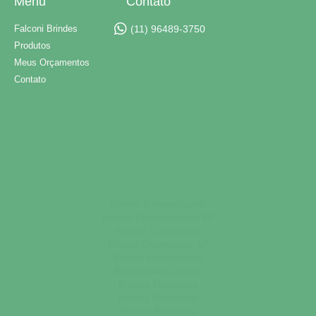
Menu
Contato
Falconi Brindes
(11) 96489-3750
Produtos
Meus Orçamentos
Contato
Brindes Personalizados
Brindes Personalizados SP
Brindes Corporativos
Brindes Corporativos SP
Brindes Promocionais
Brindes para Clientes
Brindes Ecológicos
Brindes Executivos
Brindes Populares