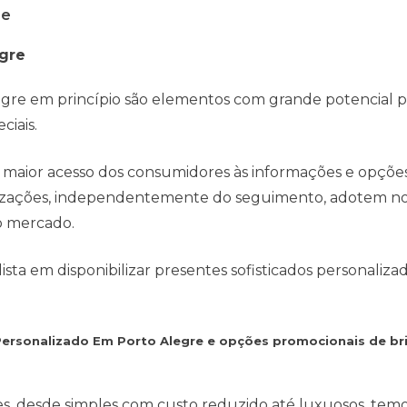
re
egre
gre em princípio são elementos com grande potencial pa
ciais.
 maior acesso dos consumidores às informações e opçõe
anizações, independentemente do seguimento, adotem no
o mercado.
ta em disponibilizar presentes sofisticados personaliza
 Personalizado Em Porto Alegre e opções promocionais de b
es, desde simples com custo reduzido até luxuosos, tem