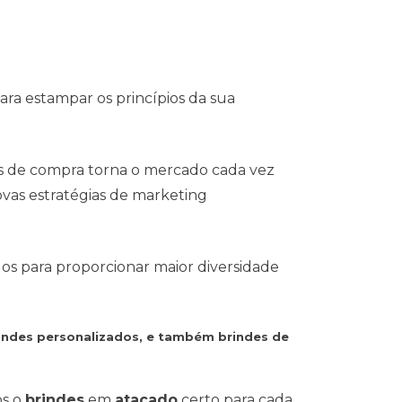
ra estampar os princípios da sua
s de compra torna o mercado cada vez
vas estratégias de marketing
dos para proporcionar maior diversidade
rindes personalizados, e também brindes de
os o
brindes
em
atacado
certo para cada