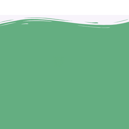
Brindes Personalizados
Brindes Personalizados SP
Brindes Corporativos
Brindes Corporativos SP
Brindes Promocionais
Brindes para Clientes
Brindes Ecológicos
Brindes Executivos
Brindes Populares