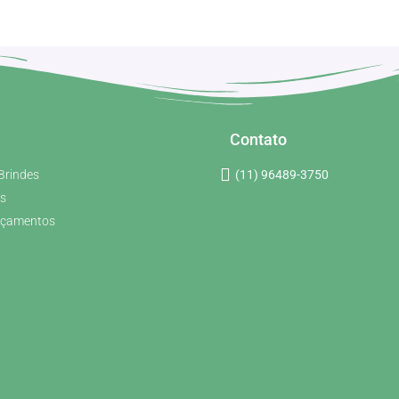
Contato
Brindes
(11) 96489-3750
s
rçamentos