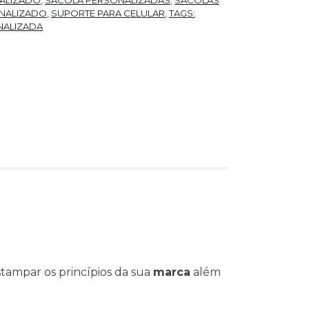
ALIZADO
,
SACOLA PERSONALIZADAS
,
SACOLAS
NALIZADO
,
SUPORTE PARA CELULAR
,
TAGS:
NALIZADA
tampar os princípios da sua
marca
além