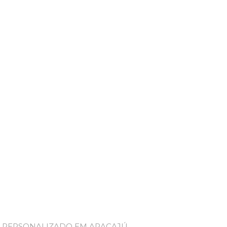
E PERSONALIZADO EM ARACAJÚ