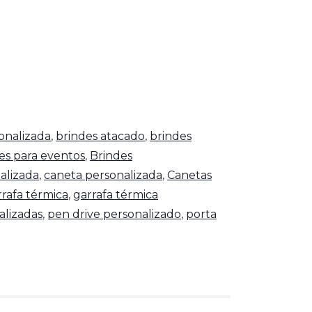
onalizada
,
brindes atacado
,
brindes
es para eventos
,
Brindes
alizada
,
caneta personalizada
,
Canetas
rrafa térmica
,
garrafa térmica
alizadas
,
pen drive personalizado
,
porta