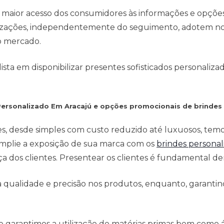
 maior acesso dos consumidores às informações e opçõe
anizações, independentemente do seguimento, adotem no
o mercado.
ta em disponibilizar presentes sofisticados personaliza
 Personalizado Em Aracajú e opções promocionais de brindes
es, desde simples com custo reduzido até luxuosos, tem
mplie a exposição de sua marca com os
brindes personal
 dos clientes. Presentear os clientes é fundamental den
qualidade e precisão nos produtos, enquanto, garantind
e garantimos a utilização de matérias primas bem como