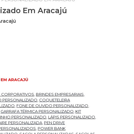
lizado Em Aracajú
Aracajú
racajú quantidade
 EM ARACAJÚ
S CORPORATIVOS
,
BRINDES EMPRESARIAIS
,
O PERSONALIZADO
,
COQUETELEIRA
LIZADO
,
FONE DE OUVIDO PERSONALIZADO
,
,
GARRAFA TÉRMICA PERSONALIZADO
,
KIT
 VINHO PERSONALIZADO
,
LÁPIS PERSONALIZADO
,
IRE PERSONALIZADA
,
PEN DRIVE
PERSONALIZADOS
,
POWER BANK