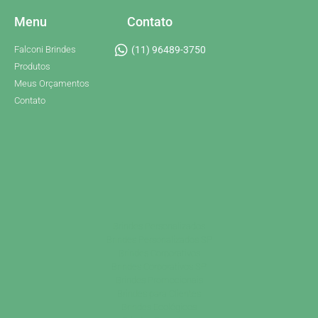
Menu
Contato
Falconi Brindes
(11) 96489-3750
Produtos
Meus Orçamentos
Contato
Brindes Personalizados
Brindes Personalizados SP
Brindes Corporativos
Brindes Corporativos SP
Brindes Promocionais
Brindes para Clientes
Brindes Ecológicos