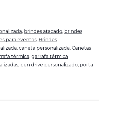
onalizada
,
brindes atacado
,
brindes
es para eventos
,
Brindes
alizada
,
caneta personalizada
,
Canetas
rrafa térmica
,
garrafa térmica
alizadas
,
pen drive personalizado
,
porta