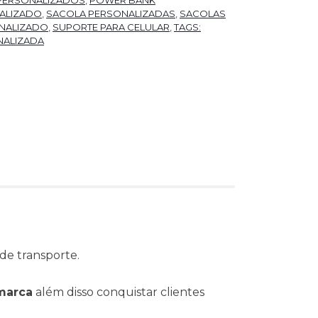
PERSONALIZADOS
,
POWER BANK
ALIZADO
,
SACOLA PERSONALIZADAS
,
SACOLAS
NALIZADO
,
SUPORTE PARA CELULAR
,
TAGS:
NALIZADA
de transporte.
marca
além disso conquistar clientes