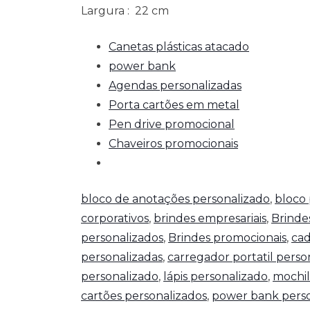
Largura
: 22 cm
Canetas plásticas atacado
power bank
Agendas personalizadas
Porta cartões em metal
Pen drive promocional
Chaveiros promocionais
bloco de anotações personalizado
,
bloco 
corporativos
,
brindes empresariais
,
Brinde
personalizados
,
Brindes promocionais
,
cad
personalizadas
,
carregador portatil perso
personalizado
,
lápis personalizado
,
mochil
cartões personalizados
,
power bank perso