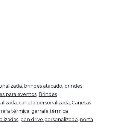
onalizada
,
brindes atacado
,
brindes
es para eventos
,
Brindes
alizada
,
caneta personalizada
,
Canetas
rrafa térmica
,
garrafa térmica
alizadas
,
pen drive personalizado
,
porta