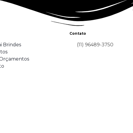
Contato
i Brindes
(11) 96489-3750
tos
Orçamentos
to