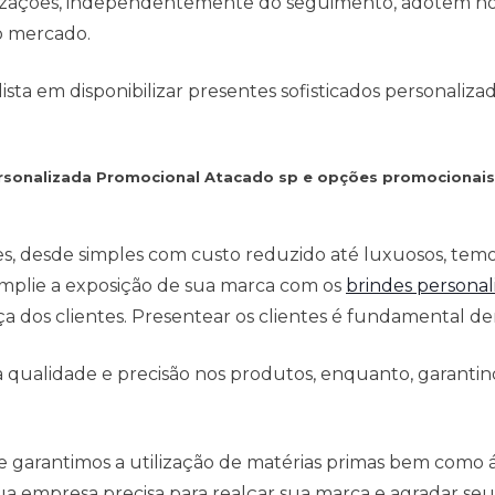
anizações, independentemente do seguimento, adotem no
o mercado.
ta em disponibilizar presentes sofisticados personaliza
Personalizada Promocional Atacado sp e opções promocionai
es, desde simples com custo reduzido até luxuosos, tem
mplie a exposição de sua marca com os
brindes personal
 dos clientes. Presentear os clientes é fundamental den
qualidade e precisão nos produtos, enquanto, garantind
e garantimos a utilização de matérias primas bem como
a empresa precisa para realçar sua marca e agradar seus