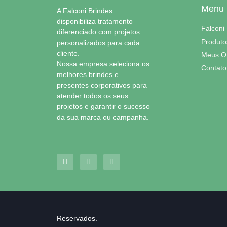
Menu
A Falconi Brindes
disponibiliza tratamento
Falconi
diferenciado com projetos
Produto
personalizados para cada
cliente.
Meus O
Nossa empresa seleciona os
Contato
melhores brindes e
presentes corporativos para
atender todos os seus
projetos e garantir o sucesso
da sua marca ou campanha.
Falconi Brindes ©
Reservados.