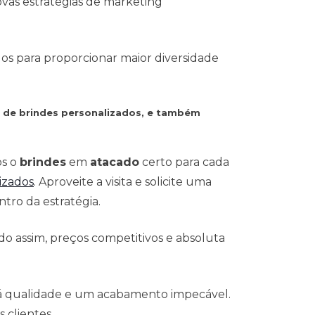
vas estratégias de marketing
dos para proporcionar maior diversidade
s de brindes personalizados, e também
os o
brindes
em
atacado
certo para cada
izados
. Aproveite a visita e solicite uma
tro da estratégia.
o assim, preços competitivos e absoluta
 á qualidade e um acabamento impecável.
 clientes.