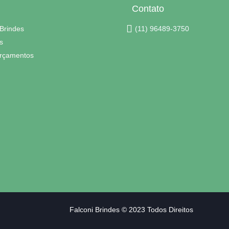
Contato
 Brindes
(11) 96489-3750
s
rçamentos
 2023 Todos Direitos