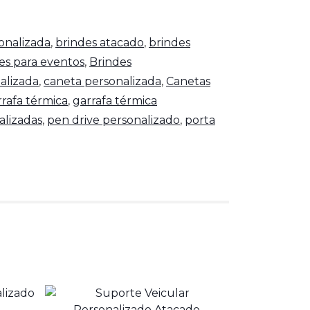
onalizada
,
brindes atacado
,
brindes
es para eventos
,
Brindes
alizada
,
caneta personalizada
,
Canetas
rrafa térmica
,
garrafa térmica
alizadas
,
pen drive personalizado
,
porta