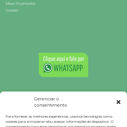
Meus Orçamentos
Contato
Brindes Personalizados
Brindes Personalizados SP
Brindes Corporativos
Brindes Corporativos SP
Gerenciar o
Brindes Promocionais
consentimento
Brindes para Clientes
Brindes Ecológicos
Para fornecer as melhores experiências, usamos tecnologias como
Brindes Executivos
cookies para armazenar e/ou acessar informações do dispositivo. O
Brindes Populares
consentimento para essas tecnologias nos permitirá processar dados