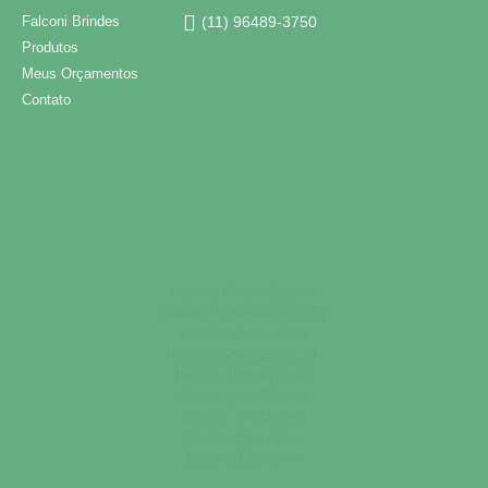
Falconi Brindes
(11) 96489-3750
Produtos
Meus Orçamentos
Contato
Brindes Personalizados
Brindes Personalizados SP
Brindes Corporativos
Brindes Corporativos SP
Brindes Promocionais
Brindes para Clientes
Brindes Ecológicos
Brindes Executivos
Brindes Populares