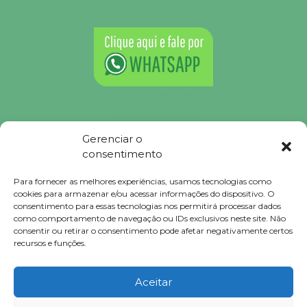
Brindes Personalizados
Brindes Personalizados SP
Brindes Corporativos
Brindes Corporativos SP
Gerenciar o
Brindes Promocionais
consentimento
Brindes para Clientes
Brindes Ecológicos
Para fornecer as melhores experiências, usamos tecnologias como
Brindes Executivos
cookies para armazenar e/ou acessar informações do dispositivo. O
Brindes Populares
consentimento para essas tecnologias nos permitirá processar dados
como comportamento de navegação ou IDs exclusivos neste site. Não
consentir ou retirar o consentimento pode afetar negativamente certos
recursos e funções.
Falconi
Brindes © 2023 Todos Direitos Reservados.
Aceitar