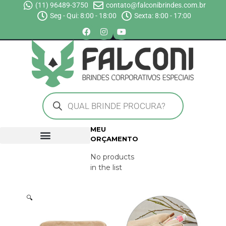
(11) 96489-3750
contato@falconibrindes.com.br
Seg - Qui: 8:00 - 18:00
Sexta: 8:00 - 17:00
MEU
ORÇAMENTO
No products
in the list
🔍