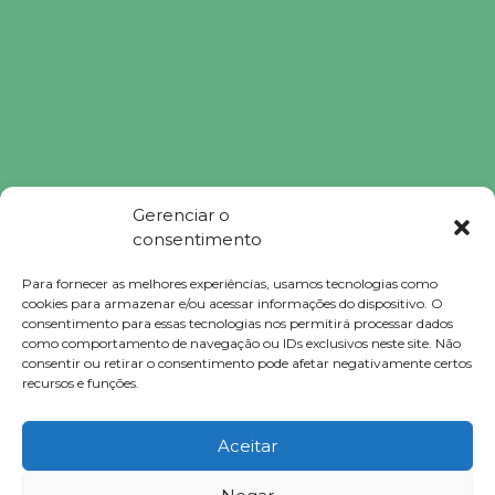
Brindes Personalizados
Brindes Personalizados SP
Brindes Corporativos
Brindes Corporativos SP
Brindes Promocionais
Brindes para Clientes
Brindes Ecológicos
Brindes Executivos
Brindes Populares
Gerenciar o
consentimento
Falconi
Para fornecer as melhores experiências, usamos tecnologias como
Brindes © 2023 Todos Direitos Reservados.
cookies para armazenar e/ou acessar informações do dispositivo. O
consentimento para essas tecnologias nos permitirá processar dados
como comportamento de navegação ou IDs exclusivos neste site. Não
consentir ou retirar o consentimento pode afetar negativamente certos
recursos e funções.
clique aqui e confira !
Ir para o WhatsApp
Aceitar