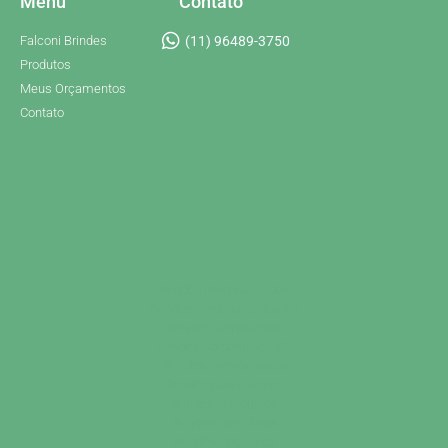
Menu
Contato
Falconi Brindes
(11) 96489-3750
Produtos
Meus Orçamentos
Contato
Brindes Personalizados
Brindes Personalizados SP
Brindes Corporativos
Brindes Corporativos SP
Brindes Promocionais
Brindes para Clientes
Brindes Ecológicos
Brindes Executivos
Brindes Populares