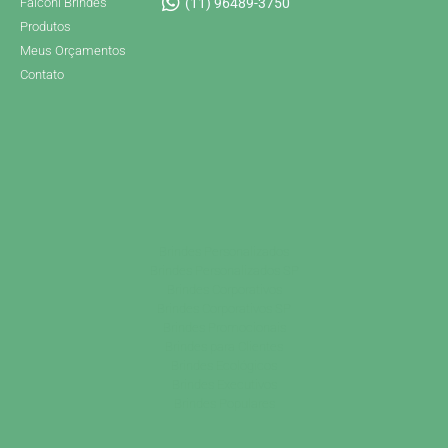
Falconi Brindes
(11) 96489-3750
Produtos
Meus Orçamentos
Contato
Brindes Personalizados
Brindes Personalizados SP
Brindes Corporativos
Brindes Corporativos SP
Brindes Promocionais
Brindes para Clientes
Brindes Ecológicos
Brindes Executivos
Brindes Populares