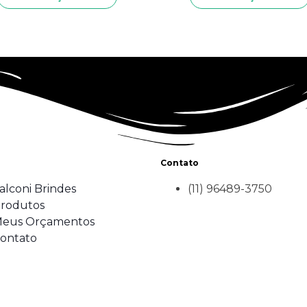
Contato
alconi Brindes
(11) 96489-3750
rodutos
eus Orçamentos
ontato