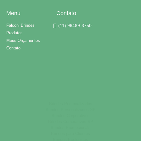
Menu
Contato
Falconi Brindes
(11) 96489-3750
Produtos
Meus Orçamentos
Contato
Brindes Personalizados
Brindes Personalizados SP
Brindes Corporativos
Brindes Corporativos SP
Brindes Promocionais
Brindes para Clientes
Brindes Ecológicos