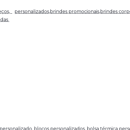
reços,
personalizados,brindes promocionais,brindes corpo
adas
personalizado
,
blocos personalizados
,
bolsa térmica pers