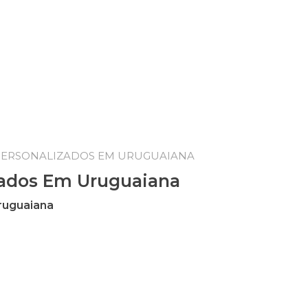
 PERSONALIZADOS EM URUGUAIANA
zados Em Uruguaiana
ruguaiana
ruguaiana quantidade