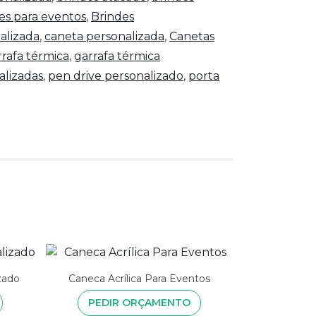
es para eventos
,
Brindes
alizada
,
caneta personalizada
,
Canetas
rrafa térmica
,
garrafa térmica
alizadas
,
pen drive personalizado
,
porta
zado
Caneca Acrílica Para Eventos
PEDIR ORÇAMENTO