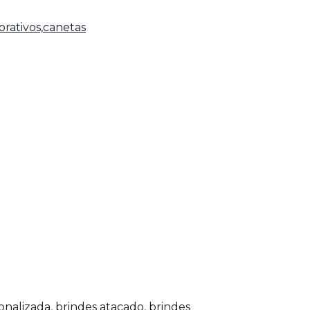
rativos,
canetas
onalizada
,
brindes atacado
,
brindes