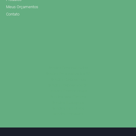
Meus Orçamentos
Contato
Brindes Personalizados
Brindes Personalizados SP
Brindes Corporativos
Brindes Corporativos SP
Brindes Promocionais
Brindes para Clientes
Brindes Ecológicos
Brindes Executivos
Brindes Populares