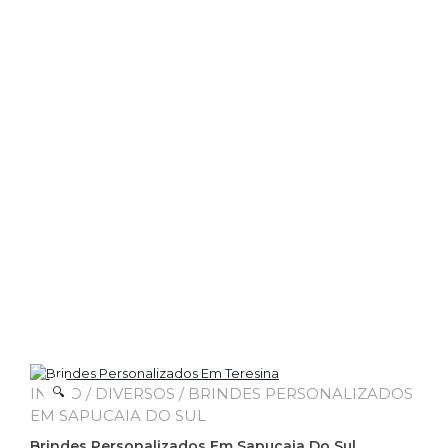
INÍCIO
🔍
/
DIVERSOS
/ BRINDES PERSONALIZADOS
EM SAPUCAIA DO SUL
Brindes Personalizados Em Sapucaia Do Sul