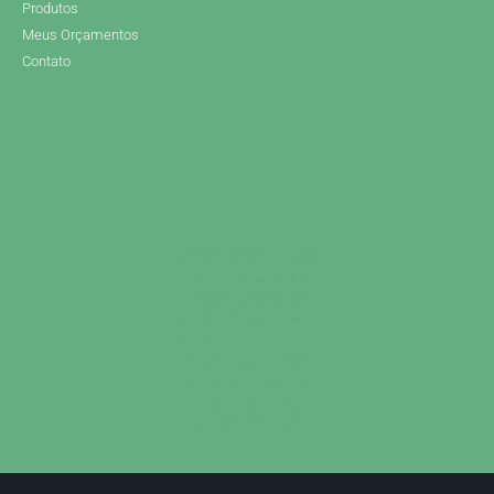
Produtos
Meus Orçamentos
Contato
Brindes Personalizados
Brindes Personalizados SP
Brindes Corporativos
Brindes Corporativos SP
Brindes Promocionais
Brindes para Clientes
Brindes Ecológicos
Brindes Executivos
Brindes Populares