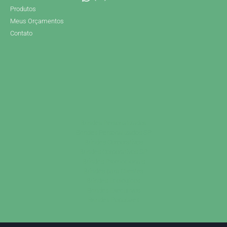
Produtos
Meus Orçamentos
Contato
Brindes Personalizados
Brindes Personalizados SP
Brindes Corporativos
Brindes Corporativos SP
Brindes Promocionais
Brindes para Clientes
Brindes Ecológicos
Brindes Executivos
Brindes Populares