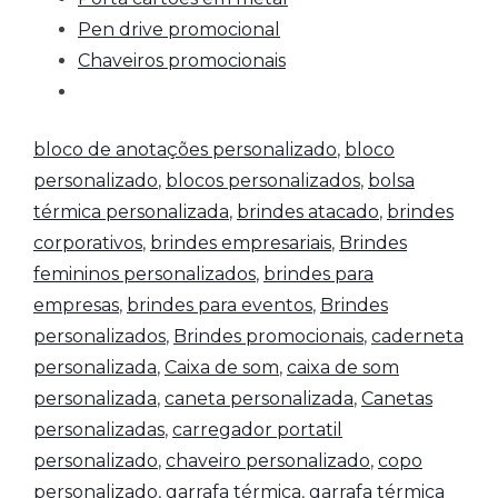
Pen drive promocional
Chaveiros promocionais
bloco de anotações personalizado
,
bloco
personalizado
,
blocos personalizados
,
bolsa
térmica personalizada
,
brindes atacado
,
brindes
corporativos
,
brindes empresariais
,
Brindes
femininos personalizados
,
brindes para
empresas
,
brindes para eventos
,
Brindes
personalizados
,
Brindes promocionais
,
caderneta
personalizada
,
Caixa de som
,
caixa de som
personalizada
,
caneta personalizada
,
Canetas
personalizadas
,
carregador portatil
personalizado
,
chaveiro personalizado
,
copo
personalizado
,
garrafa térmica
,
garrafa térmica