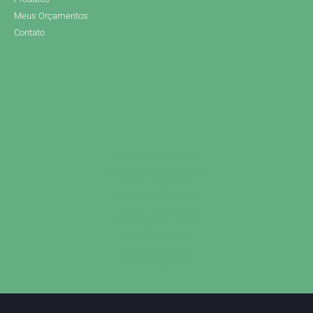
Meus Orçamentos
Contato
Brindes Personalizados
Brindes Personalizados SP
Brindes Corporativos
Brindes Corporativos SP
Brindes Promocionais
Brindes para Clientes
Brindes Ecológicos
Brindes Executivos
Brindes Populares